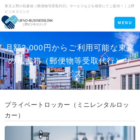
東京上野の私書箱（郵便物等受取代行）サービスなどを格安にてご提供！｜上野
ビジネスリンク
Toggle
MENU
navigation
月額2,000円からご利用可能な東京
の私書箱（郵便物等受取代行）サ
ービス
プライベートロッカー（ミニレンタルロッ
カー）